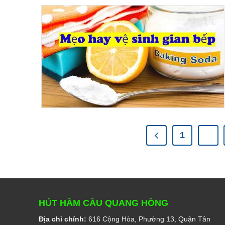
1
…
HÚT HẦM CẦU QUANG HỒNG
Địa chỉ chính:
616 Cộng Hòa, Phường 13, Quận Tân