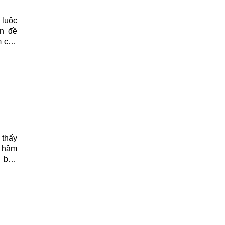
 luộc
ấn đề
m cầu
 giải
 thấy
t hầm
n bạn