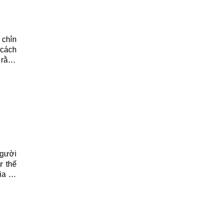
 chỉn
 cách
 rằng
 đúng
người
ư thế
ia sẻ