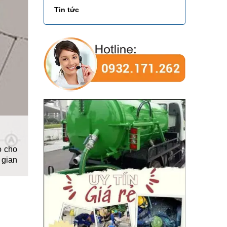
Tin tức
o cho
 gian