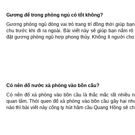
Gương để trong phòng ngủ có tốt không?
Gương phòng ngủ đóng vai trò trang trí đồng thời giúp bạn
chu trước khi đi ra ngoài. Bài viết này sẽ giúp bạn nắm rõ
đặt gương phòng ngủ hợp phong thủy. Không ít người cho
đặt gương ở đâu cũng được. Cách treo gương phòng ngủ
sẽ có tác......
Có nên đổ nước xà phòng vào bồn cầu?
Có nên đổ xà phòng vào bồn cầu là thắc mắc rất nhiều 
quan tâm. Thói quen đổ xà phòng vào bồn cầu gây hại nh
nào thì bài viết này công ty hút hầm cầu Quang Hồng sẽ ch
đến bạn. Hiện nay, không ít gia đình có thói quen đổ......