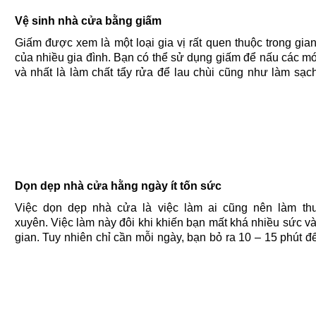
Vệ sinh nhà cửa bằng giấm
Giấm được xem là một loại gia vị rất quen thuộc trong gia
của nhiều gia đình. Bạn có thể sử dụng giấm để nấu các m
và nhất là làm chất tẩy rửa để lau chùi cũng như làm sạc
vết bẩn cứng đầu. Bài viết này công ty hút hầm cầu......
Dọn dẹp nhà cửa hằng ngày ít tốn sức
Việc dọn dẹp nhà cửa là việc làm ai cũng nên làm t
xuyên. Việc làm này đôi khi khiến bạn mất khá nhiều sức và
gian. Tuy nhiên chỉ cần mỗi ngày, bạn bỏ ra 10 – 15 phút đ
những công việc mà hút hầm cầu Quang Hồng chia sẻ 
đây......