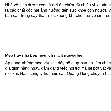
Nhà vệ sinh được xem là nơi ấn chứa rất nhiều vi khuẩn v
ra các chất độc hại ảnh hưởng đến sức khỏe con người, V
bạn cần trồng cây thanh lọc không khí cho nhà vệ sinh sẽ
bầu không khí nơi này thoáng đãng hơn. Công ty hút
cầu......
Mẹo hay nhà bếp hữu ích mà ít người biết
Áp dụng những mẹo vặt sau đây sẽ giúp bạn an tâm chă
gia đình hàng ngày, đảm đang việc nội trợ mà lại bớt vất v
mọi khi. Nào, công ty hút hầm cầu Quang Hồng chuyên hú
cầu giá rẻ mời bạn theo dõi 5 mẹo vặt nhà bếp rất hữu ích.....