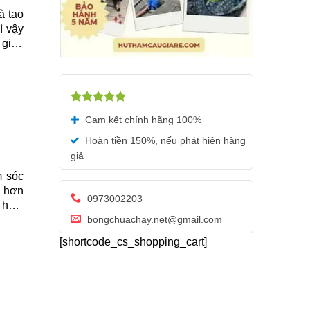
à tạo
ì vậy
 giúp
 hầm
Được xếp
Cam kết chính hãng 100%
hạng
5.00
5 sao
Hoàn tiền 150%, nếu phát hiện hàng
giả
m sóc
ả hơn
0973002203
t hầm
bongchuachay.net@gmail.com
.
[shortcode_cs_shopping_cart]