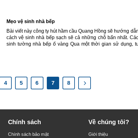
Mẹo vệ sinh nhà bếp
Bài viết này công ty hút hầm cầu Quang Hồng sẽ hướng dẫ
cách vệ sinh nhà bếp sạch sẽ cả những chỗ bẩn nhất. Cá
sinh tường nhà bếp ố vàng Qua một thời gian sử dụng, 
bếp thường sẽ xuất hiện các dấu hiệu ố vàng do thực 
gia......
4
5
6
7
8
Chính sách
Về chúng tôi?
Chính sách bảo mật
Giới thiệu