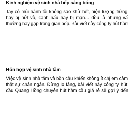
Kinh nghiệm vệ sinh nhà bếp sáng bóng
Tay có mùi hành tỏi không sao khử hết, hiện tượng trứng
hay bị nứt vỏ, canh nấu hay bị mặn… đều là những v
thường hay gặp trong gian bếp. Bài viết này công ty hút hầ
Quang Hồng chuyên hút hầm cầu giá rẻ sẽ mách bạn cách
quyết......
Hỗn hợp vệ sinh nhà tắm
Việc vệ sinh nhà tắm và bồn cầu khiến không ít chị em cảm
thật sự chán ngán. Đừng lo lắng, bài viết này công ty hú
cầu Quang Hồng chuyên hút hầm cầu giá rẻ sẽ gợi ý đế
một số hỗn hợp chất tẩy tự nhiên có khả năng làm......