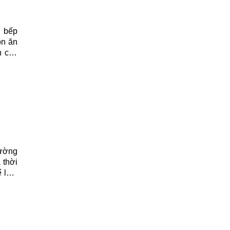
n bếp
ón ăn
h các
hường
 thời
ể làm
dưới