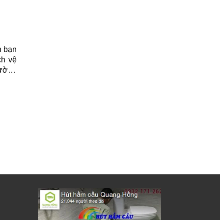
n bạn
ch vệ
tường
phẩm,