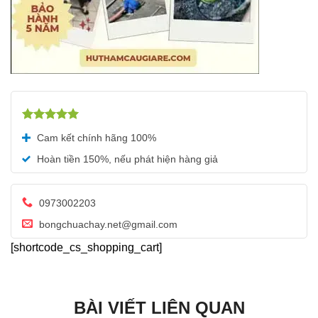
Được xếp
Cam kết chính hãng 100%
hạng
5.00
5 sao
Hoàn tiền 150%, nếu phát hiện hàng giả
0973002203
bongchuachay.net@gmail.com
[shortcode_cs_shopping_cart]
BÀI VIẾT LIÊN QUAN