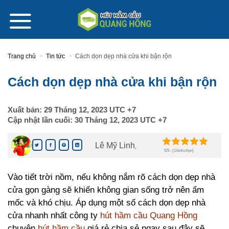
Skip
to
content
Trang chủ
>
Tin tức
>
Cách dọn dẹp nhà cửa khi bận rộn
Cách dọn dẹp nhà cửa khi bận rộn
Xuất bản:
29 Tháng 12, 2023
UTC +7
Cập nhật lần cuối:
30 Tháng 12, 2023
UTC +7
Lê Mỹ Linh
,
5/5 - (1 bình chọn)
Vào tiết trời nồm, nếu không nắm rõ cách dọn dẹp nhà
cửa gọn gàng sẽ khiến không gian sống trở nên ẩm
mốc và khó chịu. Áp dụng một số cách dọn dẹp nhà
cửa nhanh nhất công ty
hút hầm cầu Quang Hồng
chuyên
hút hầm cầu
giá rẻ chia sẻ ngay sau đây sẽ