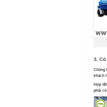
3. Có
Chúng t
khách 
Hợp đồn
phải cò