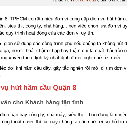
n 8, TPHCM có rất nhiều đơn vị cung cấp dịch vụ hút hầm c
ện, siêu thị, công ty, nhà hàng,.. nên việc chọn lựa đơn vị 
c quy trình hoạt động của các đơn vị uy tín.
i gian sử dụng các công trình phụ nếu chúng ta không hút đ
ố ga, nước thoát chậm chạp hay thậm chí là chất thải trào n
ơng xuyên theo định kỳ nhất định được nghi nhớ từ trước.
iệc đợi khi hầm cầu đầy, gây tắc nghẽn rồi mới đi tìm đơn v
.
 vụ hút hầm cầu Quận 8
 vấn cho Khách hàng tận tình
 đình bạn hay công ty, nhà máy, siêu thị… bạn đang làm việ
ống thoát nước thì lúc này chúng ta cần nhờ tới sự hỗ trợ c