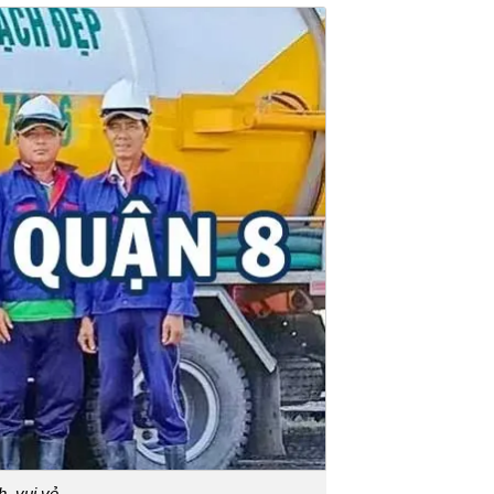
h, vui vẻ