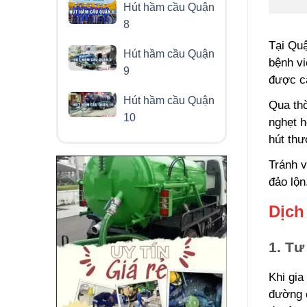
Hút hầm cầu Quận
8
Tại Quậ
Hút hầm cầu Quận
bệnh vi
9
được cá
Hút hầm cầu Quận
Qua thờ
10
nghẹt h
hút thư
Tránh v
đảo lộn
Dịch
1. Tư
Khi gia
đường c