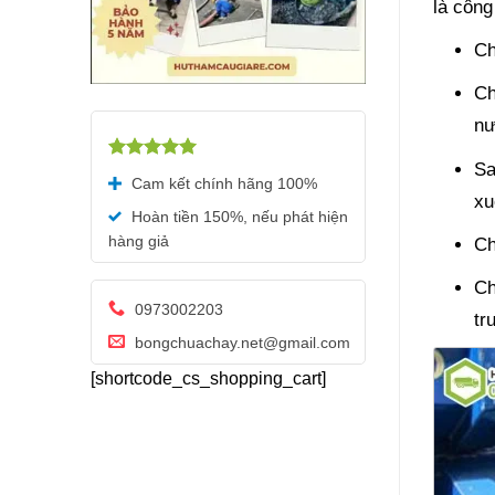
là công
Ch
Ch
nư
Sa
Được xếp
Cam kết chính hãng 100%
hạng
5.00
xu
5 sao
Hoàn tiền 150%, nếu phát hiện
hàng giả
Ch
Ch
0973002203
tr
bongchuachay.net@gmail.com
[shortcode_cs_shopping_cart]