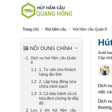
Skip
to
content
Trang chủ
>
Rút hầm cầu
>
Hút hầm cầu Quận 8
Hú
NỘI DUNG CHÍNH
Xuất bả
Cập nhậ
Dịch vụ hút hầm cầu Quận
8
1. Tư vấn cho Khách
hàng tận tình
2. Lập hợp đồng sửa
Dịch v
chữa minh bạch
việc cả
3. Có bảo hành và có
hóa đơn chứng từ đầy
Dịch v
đủ
thương 
Lưu ý khi hút hầm cầu