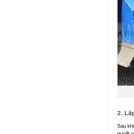
2. L
Sau khi
quyết v