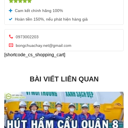
Được xếp
Cam kết chính hãng 100%
hạng
5.00
5 sao
Hoàn tiền 150%, nếu phát hiện hàng giả
0973002203
bongchuachay.net@gmail.com
[shortcode_cs_shopping_cart]
BÀI VIẾT LIÊN QUAN