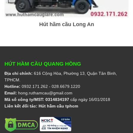
Hút hầm cầu Long An
HÚT HẦM CẦU QUANG HỒNG
Địa chỉ chính:
616 Cộng Hòa, Phường 13, Quận Tân Bình,
TPHCM.
Hotline:
0932.171.262
- 028.6679.1220
Email:
hong.ruthamcau@gmail.com
Mã số công ty/MST:
0314834197
cấp ngày 16/01/2018
Liên kết đối tác:
Hút hầm cầu tphcm