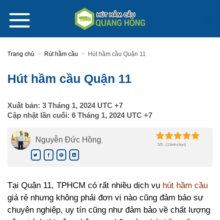
Skip
to
content
Trang chủ
>
Rút hầm cầu
>
Hút hầm cầu Quận 11
Hút hầm cầu Quận 11
Xuất bản:
3 Tháng 1, 2024
UTC +7
Cập nhật lần cuối:
6 Tháng 1, 2024
UTC +7
Nguyễn Đức Hồng
,
5/5 - (1 bình chọn)
Tại Quận 11, TPHCM có rất nhiều dịch vụ
hút hầm cầu
giá rẻ nhưng không phải đơn vị nào cũng đảm bảo sự
chuyên nghiệp, uy tín cũng như đảm bảo về chất lượng