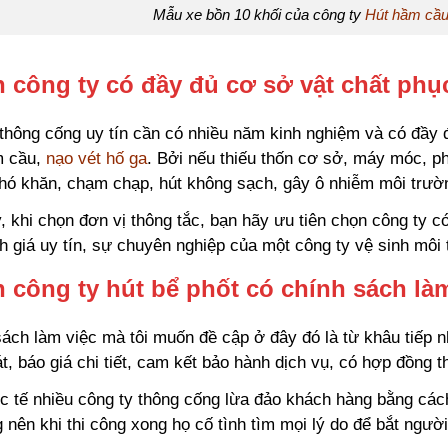
Mẫu xe bồn 10 khối của công ty
Hút hầm cầ
 công ty có đầy đủ cơ sở vật chất phụ
thông cống uy tín cần có nhiều năm kinh nghiệm và có đầy 
m cầu,
nạo vét hố ga
. Bởi nếu thiếu thốn cơ sở, máy móc, p
khó khăn, chạm chạp, hút không sạch, gây ô nhiễm môi trư
, khi chọn đơn vị thông tắc, bạn hãy ưu tiên chọn công ty c
h giá uy tín, sự chuyên nghiệp của một công ty vệ sinh môi
 công ty hút bể phốt có chính sách là
ách làm việc mà tôi muốn đề cập ở đây đó là từ khâu tiếp 
t, báo giá chi tiết, cam kết bảo hành dịch vụ, có hợp đồng t
c tế nhiều công ty thông cống lừa đảo khách hàng bằng các
g nên khi thi công xong họ cố tình tìm mọi lý do để bắt ngườ