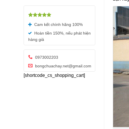
Được xếp
Cam kết chính hãng 100%
hạng
5.00
5 sao
Hoàn tiền 150%, nếu phát hiện
hàng giả
0973002203
bongchuachay.net@gmail.com
[shortcode_cs_shopping_cart]