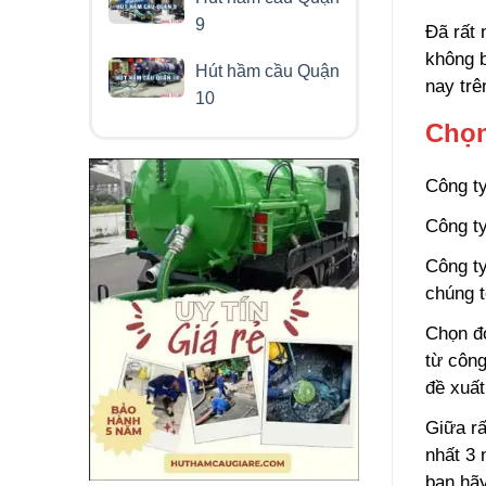
9
Đã rất 
không b
Hút hầm cầu Quận
nay trê
10
Chọn
Công ty
Công ty
Công ty
chúng t
Chọn đơ
từ công
đề xuất
Giữa rấ
nhất 3 
bạn hãy