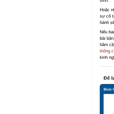
sinh.
Hoặc nh
sự cố t
hành sẽ
Nếu bạn
bài bản
hầm cầu
thông c
kinh ng
Để l
Bình 