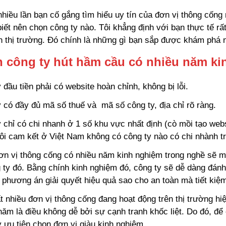
nhiều lần bạn cố gắng tìm hiểu uy tín của đơn vị thông cống
iết nên chọn công ty nào. Tôi khẳng định với bạn thực tế rất
n thị trường. Đó chính là những gì bạn sắp được khám phá 
 công ty hút hầm cầu có nhiều năm ki
 đầu tiền phải có website hoàn chỉnh, không bị lỗi.
 có đầy đủ mã số thuế và mã số công ty, địa chỉ rõ ràng.
 chỉ có chi nhanh ở 1 số khu vực nhất định (cò mồi tạo webs
ôi cam kết ở Việt Nam không có công ty nào có chi nhành t
n vị thông cống có nhiều năm kinh nghiệm trong nghề sẽ m
 ty đó. Bằng chính kinh nghiệm đó, công ty sẽ dễ dàng đán
 phương án giải quyết hiệu quả sao cho an toàn mà tiết kiệm
t nhiều đơn vị thông cống đang hoạt động trên thị trường hiệ
năm là điều không dễ bởi sự cạnh tranh khốc liệt. Do đó, để
 ưu tiên chọn đơn vị giàu kinh nghiệm.