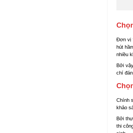
Chọn
Đơn vị 
hút hầ
nhiều 
Bởi vậy
chí đán
Chọn
Chính s
khảo sá
Bởi thự
thi côn