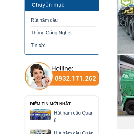
Chuyên mục
Rút hầm cầu
Thông Cống Nghẹt
Tin tức
ĐIỂM TIN MỚI NHẤT
Hút hầm cầu Quận
8
Hút hầm cầu Quận