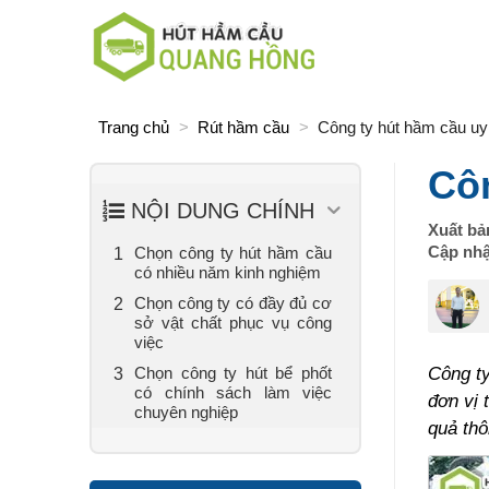
Skip
to
content
Trang chủ
>
Rút hầm cầu
>
Công ty hút hầm cầu uy 
Côn
NỘI DUNG CHÍNH
Xuất bả
Cập nhậ
Chọn công ty hút hầm cầu
có nhiều năm kinh nghiệm
Chọn công ty có đầy đủ cơ
sở vật chất phục vụ công
việc
Chọn công ty hút bể phốt
Công t
có chính sách làm việc
đơn vị 
chuyên nghiệp
quả thô