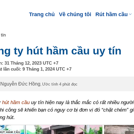
Trang chủ
Về chúng tôi
Rút hầm cầu
tín
g ty hút hầm cầu uy tín
n:
31 Tháng 12, 2023
UTC +7
t lần cuối:
9 Tháng 1, 2024
UTC +7
Nguyễn Đức Hồng
Ước tính 4 phút đọc
,
y
hút hầm cầu
uy tín hiện nay là thắc mắc có rất nhiều ngườ
thi công sẽ khiến bạn có nguy cơ bị đơn vị đó “chặt chém” g
ng hút.