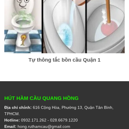
Tự thông tắc bồn cầu Quận 1
HÚT HẦM CẦU QUANG HỒNG
Địa chỉ chính:
616 Cộng Hòa, Phường 13, Quận Tân Bình,
TPHCM.
Hotline:
0932.171.262
- 028.6679.1220
Email:
hong.ruthamcau@gmail.com