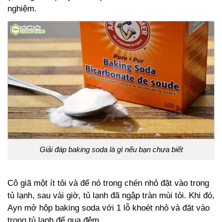
nghiệm.
Giải đáp baking soda là gì nếu bạn chưa biết
Cô giã một ít tỏi và để nó trong chén nhỏ đặt vào trong
tủ lạnh, sau vài giờ, tủ lạnh đã ngập tràn mùi tỏi. Khi đó,
Ayn mở hộp baking soda với 1 lỗ khoét nhỏ và đặt vào
trong tủ lạnh để qua đêm.