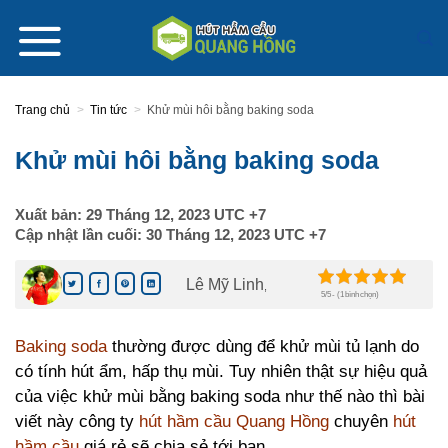
Skip
to
content
Trang chủ
>
Tin tức
>
Khử mùi hôi bằng baking soda
Khử mùi hôi bằng baking soda
Xuất bản:
29 Tháng 12, 2023
UTC +7
Cập nhật lần cuối:
30 Tháng 12, 2023
UTC +7
Lê Mỹ Linh
,
5/5 - (1 bình chọn)
Baking soda
thường được dùng để khử mùi tủ lạnh do
có tính hút ẩm, hấp thụ mùi. Tuy nhiên thật sự hiệu quả
của việc khử mùi bằng baking soda như thế nào thì bài
viết này công ty
hút hầm cầu Quang Hồng
chuyên
hút
hầm cầu
giá rẻ sẽ chia sẻ tới bạn.