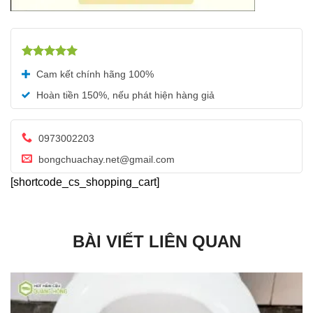
Được xếp
Cam kết chính hãng 100%
hạng
5.00
5 sao
Hoàn tiền 150%, nếu phát hiện hàng giả
0973002203
bongchuachay.net@gmail.com
[shortcode_cs_shopping_cart]
BÀI VIẾT LIÊN QUAN