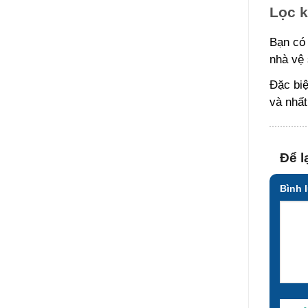
Lọc k
Bạn có 
nhà vệ 
Đặc biệ
và nhất
Để l
Bình 