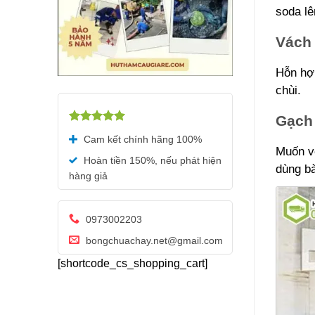
soda lê
Vách
Hỗn hợp
chùi.
Gạch 
Được xếp
Cam kết chính hãng 100%
hạng
5.00
Muốn vệ
5 sao
Hoàn tiền 150%, nếu phát hiện
dùng bà
hàng giả
0973002203
bongchuachay.net@gmail.com
[shortcode_cs_shopping_cart]