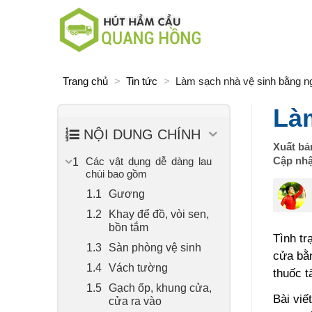
Skip
to
content
Trang chủ
>
Tin tức
>
Làm sạch nhà vệ sinh bằng ng
Làm
NỘI DUNG CHÍNH
Xuất bả
Cập nhậ
Các vật dụng dễ dàng lau
chùi bao gồm
Gương
Khay để đồ, vòi sen,
bồn tắm
Tình tr
Sàn phòng vệ sinh
cửa bằn
Vách tường
thuốc t
Gạch ốp, khung cửa,
Bài viế
cửa ra vào