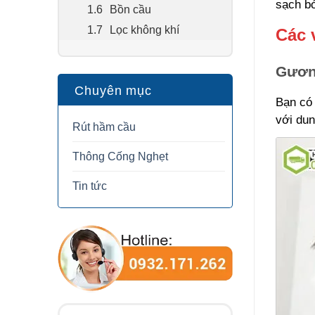
sạch b
Bồn cầu
Lọc không khí
Các 
Gươ
Chuyên mục
Bạn có 
với dun
Rút hầm cầu
Thông Cống Nghẹt
Tin tức