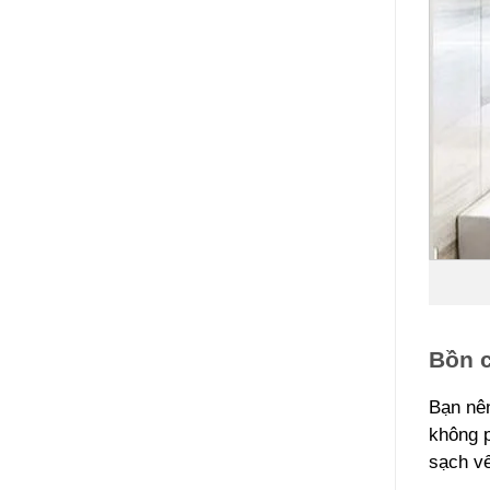
Bồn 
Bạn nên
không p
sạch vế