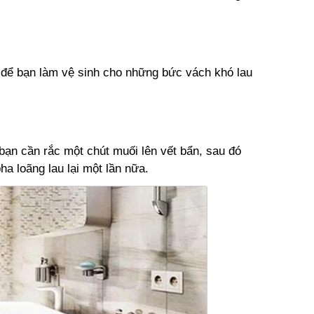
để bạn làm vệ sinh cho những bức vách khó lau
ạn cần rắc một chút muối lên vết bẩn, sau đó
a loãng lau lại một lần nữa.