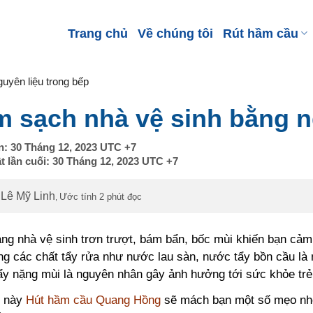
Trang chủ
Về chúng tôi
Rút hầm cầu
uyên liệu trong bếp
 sạch nhà vệ sinh bằng n
n:
30 Tháng 12, 2023
UTC +7
t lần cuối:
30 Tháng 12, 2023
UTC +7
Lê Mỹ Linh
Ước tính 2 phút đọc
,
ạng nhà vệ sinh trơn trượt, bám bẩn, bốc mùi khiến bạn cảm
g các chất tẩy rửa như nước lau sàn, nước tẩy bồn cầu là 
ẩy nặng mùi là nguyên nhân gây ảnh hưởng tới sức khỏe trẻ
t này
Hút hầm cầu Quang Hồng
sẽ mách bạn một số mẹo nhỏ 