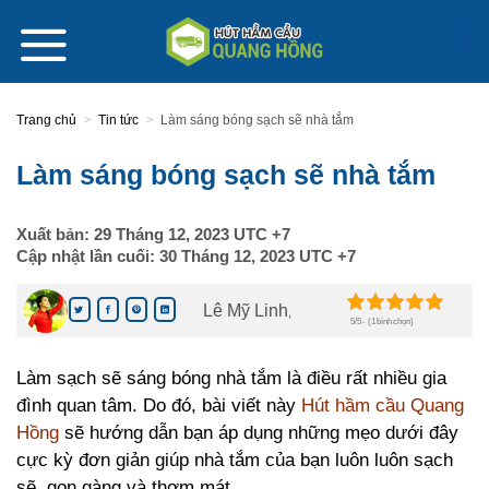
Skip
to
content
Trang chủ
>
Tin tức
>
Làm sáng bóng sạch sẽ nhà tắm
Làm sáng bóng sạch sẽ nhà tắm
Xuất bản:
29 Tháng 12, 2023
UTC +7
Cập nhật lần cuối:
30 Tháng 12, 2023
UTC +7
Lê Mỹ Linh
,
5/5 - (1 bình chọn)
Làm sạch sẽ sáng bóng nhà tắm là điều rất nhiều gia
đình quan tâm. Do đó, bài viết này
Hút hầm cầu Quang
Hồng
sẽ hướng dẫn bạn áp dụng những mẹo dưới đây
cực kỳ đơn giản giúp nhà tắm của bạn luôn luôn sạch
sẽ, gọn gàng và thơm mát.