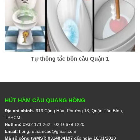
Tự thông tắc bồn cầu Quận 1
HÚT HẦM CẦU QUANG HỒNG
Địa chỉ chính:
616 Cộng Hòa, Phường 13, Quận Tân Bình,
TPHCM.
Hotline:
0932.171.262
- 028.6679.1220
Email:
hong.ruthamcau@gmail.com
Mã số công ty/MST:
0314834197
cấp ngày 16/01/2018