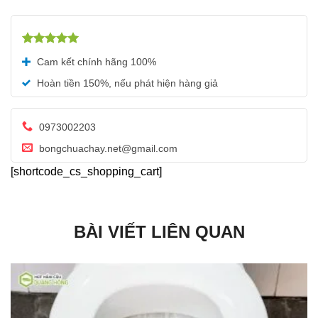
Được xếp
Cam kết chính hãng 100%
hạng
5.00
5 sao
Hoàn tiền 150%, nếu phát hiện hàng giả
0973002203
bongchuachay.net@gmail.com
[shortcode_cs_shopping_cart]
BÀI VIẾT LIÊN QUAN