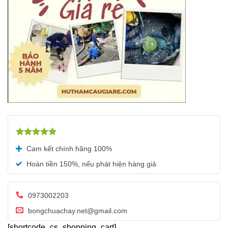
Được xếp
Cam kết chính hãng 100%
hạng
5.00
5 sao
Hoàn tiền 150%, nếu phát hiện hàng giả
0973002203
bongchuachay.net@gmail.com
[shortcode_cs_shopping_cart]