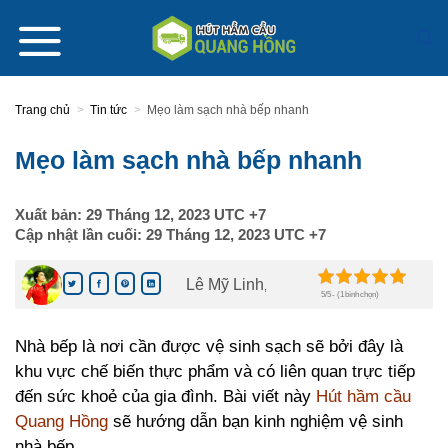
Skip
to
content
Trang chủ
>
Tin tức
>
Mẹo làm sạch nhà bếp nhanh
Mẹo làm sạch nhà bếp nhanh
Xuất bản:
29 Tháng 12, 2023
UTC +7
Cập nhật lần cuối:
29 Tháng 12, 2023
UTC +7
Lê Mỹ Linh
,
5/5 - (1 bình chọn)
Nhà bếp là nơi cần được vệ sinh sạch sẽ bởi đây là
khu vực chế biến thực phẩm và có liên quan trực tiếp
đến sức khoẻ của gia đình. Bài viết này
Hút hầm cầu
Quang Hồng
sẽ hướng dẫn bạn kinh nghiệm vệ sinh
nhà bếp.