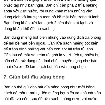
phức tạp như bạn nghĩ. Bạn chỉ cần pha 2 thìa baking
soda với 2 lít nước, rồi dùng khăn mềm nhúng vào
dung dịch và lau sạch toàn bộ bề mặt bên trong tủ lạnh.
Bạn dùng khăn ướt lau sạch 2 bên thành tủ lạnh và
dùng khăn khô để lau sạch lại.
Bạn dùng miếng bọt biển nhúng vào dung dịch xà phòng
để lau bề mặt bên ngoài. Cần rửa sạch miếng bọt biển
để tránh dính những vết bẩn còn sót lại trên tủ lạnh.
Cần lau cả mặt sau của tủ lạnh là vị trí tích tụ nhiều bụi
bẩn nhất, sử dụng các loại chổi chuyên dụng như bàn
chải rửa xe để làm sạch bụi bẩn và mạng nhện.
7. Giúp bát đĩa sáng bóng
Bạn có thể giữ cho bát đĩa sáng bóng như mới bằng
cách đổ một ít mù tạt lên miếng bọt biển và chà xát vào
bát đĩa và cốc, sau đó rửa sạch chúng dưới vòi nước.