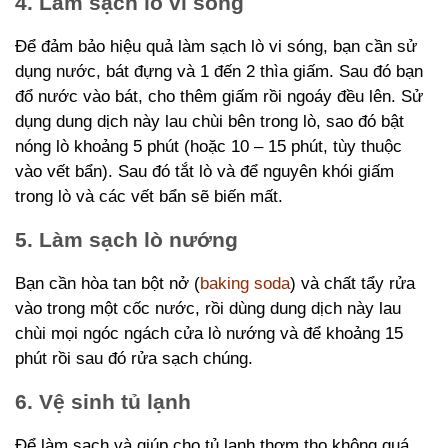
4. Làm sạch lò vi sóng
Để đảm bảo hiệu quả làm sạch lò vi sóng, bạn cần sử
dụng nước, bát đựng và 1 đến 2 thìa giấm. Sau đó bạn
đổ nước vào bát, cho thêm giấm rồi ngoáy đều lên. Sử
dụng dung dịch này lau chùi bên trong lò, sao đó bật
nóng lò khoảng 5 phút (hoặc 10 – 15 phút, tùy thuộc
vào vết bẩn). Sau đó tắt lò và để nguyên khói giấm
trong lò và các vết bẩn sẽ biến mất.
5. Làm sạch lò nướng
Bạn cần hòa tan bột nở (
baking soda
) và chất tẩy rửa
vào trong một cốc nước, rồi dùng dung dịch này lau
chùi mọi ngóc ngách cửa lò nướng và để khoảng 15
phút rồi sau đó rửa sạch chúng.
6. Vệ sinh tủ lạnh
Để làm sạch và giúp cho tủ lạnh thơm tho không quá