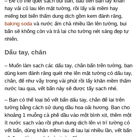
– Để có thể quét sạch bụi bẩn, đầu tiên bạn lấy khăn
hay vải cũ lau lên mặt tường, rồi lấy vải mềm hay
miếng bọt biển thấm dung dịch gồm kem đánh răng,
baking soda
và nước ấm chà nhiều lần lên tường, bụi
bẩn sẽ không còn và trả lại cho tường nét sáng đẹp tự
nhiên.
Dấu tay, chân
– Muốn làm sạch các dấu tay, chân bẩn trên tường, bạn
dùng kem đánh răng quét nhẹ lên mặt tường có dấu tay,
chân, để như vậy trong vài phút rồi lấy khăn mềm thấm
nước lau qua, vết bẩn này sẽ được tẩy sạch nhé.
– Bạn có thể loại bỏ vết bẩn dấu tay, chân để lại trên
tường bằng cách sử dụng dầu hoa oải hương. Bạn cho
khoảng 1 muỗng cà phê dầu vào một bình xịt, thêm một
ít nước sạch vào rồi phun dung dịch lên vị trí tường có
vết bẩn, dùng khăn mềm lau đi lau lại nhiều lần, vết bẩn