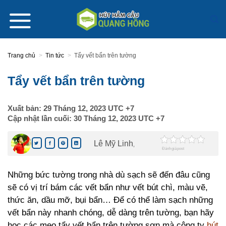
Skip
to
content
Trang chủ
>
Tin tức
>
Tẩy vết bẩn trên tường
Tẩy vết bẩn trên tường
Xuất bản:
29 Tháng 12, 2023
UTC +7
Cập nhật lần cuối:
30 Tháng 12, 2023
UTC +7
Lê Mỹ Linh
,
Đánh giá post
Những bức tường trong nhà dù sạch sẽ đến đâu cũng
sẽ có vị trí bám các vết bẩn như vết bút chì, màu vẽ,
thức ăn, dầu mỡ, bụi bẩn… Để có thể làm sạch những
vết bẩn này nhanh chóng, dễ dàng trên tường, bạn hãy
học các mẹo tẩy vết bẩn trên tường sơn mà công ty
hút