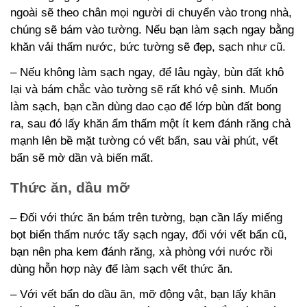
ngoài sẽ theo chân mọi người di chuyển vào trong nhà,
chúng sẽ bám vào tường. Nếu bạn làm sạch ngay bằng
khăn vải thấm nước, bức tường sẽ đẹp, sạch như cũ.
– Nếu không làm sạch ngay, để lâu ngày, bùn đất khô
lại và bám chắc vào tường sẽ rất khó vệ sinh. Muốn
làm sạch, bạn cần dùng dao cạo để lớp bùn đất bong
ra, sau đó lấy khăn ẩm thấm một ít kem đánh răng chà
mạnh lên bề mặt tường có vết bẩn, sau vài phút, vết
bẩn sẽ mờ dần và biến mất.
Thức ăn, dầu mỡ
– Đối với thức ăn bám trên tường, bạn cần lấy miếng
bọt biển thấm nước tẩy sạch ngay, đối với vết bẩn cũ,
bạn nên pha kem đánh răng, xà phòng với nước rồi
dùng hỗn hợp này để làm sạch vết thức ăn.
– Với vết bẩn do dầu ăn, mỡ động vật, bạn lấy khăn