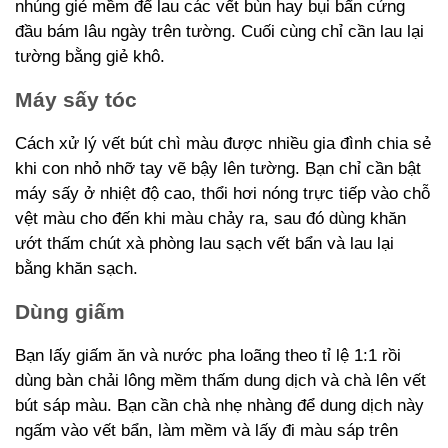
nhúng giẻ mềm để lau các vết bùn hay bụi bẩn cứng
đầu bám lâu ngày trên tường. Cuối cùng chỉ cần lau lại
tường bằng giẻ khô.
Máy sấy tóc
Cách xử lý vết bút chì màu được nhiều gia đình chia sẻ
khi con nhỏ nhỡ tay vẽ bậy lên tường. Bạn chỉ cần bật
máy sấy ở nhiệt độ cao, thổi hơi nóng trực tiếp vào chỗ
vệt màu cho đến khi màu chảy ra, sau đó dùng khăn
ướt thấm chút xà phòng lau sạch vết bẩn và lau lại
bằng khăn sạch.
Dùng giấm
Bạn lấy giấm ăn và nước pha loãng theo tỉ lệ 1:1 rồi
dùng bàn chải lông mềm thấm dung dịch và chà lên vết
bút sáp màu. Bạn cần chà nhẹ nhàng để dung dịch này
ngấm vào vết bẩn, làm mềm và lấy đi màu sáp trên