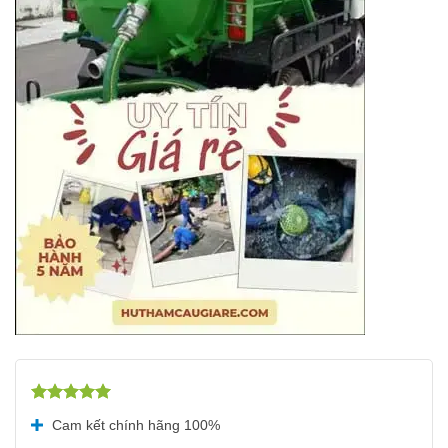
Được xếp
Cam kết chính hãng 100%
hạng
5.00
5 sao