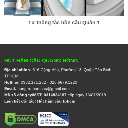
Tự thông tắc bồn cầu Quận 1
HÚT HẦM CẦU QUANG HỒNG
Địa chỉ chính:
616 Cộng Hòa, Phường 13, Quận Tân Bình,
TPHCM.
Hotline:
0932.171.262
- 028.6679.1220
Email:
hong.ruthamcau@gmail.com
Mã số công ty/MST:
0314834197
cấp ngày 16/01/2018
Liên kết đối tác:
Hút hầm cầu tphcm