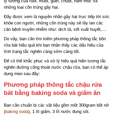
lý tưởng của ruồi, muỗi, gián, chuột, nấm mốc và
những loại côn trùng gây hại.
Đây được xem là nguyên nhân gây hại trực tiếp tới sức
khỏe con người, những côn trùng này sẽ lây lan các
căn bệnh truyền nhiễm như: dịch tả, sốt xuất huyết,…
Do vậy, bạn cần tìm kiếm phương pháp thông tắc bồn
rửa bát hiệu quả khi bạn nhận thấy các dấu hiệu của
tình trạng tắc nghẽn càng sớm càng tốt.
Để có thể khắc phục và xử lý hiệu quả hiện tượng tắc
nghẽn đường cống thoát nước chậu rửa, bạn có thể áp
dụng mẹo sau đây:
Phương pháp thông tắc chậu rửa
bát bằng baking soda và giấm ăn
Bạn cần chuẩn bị các vật liệu gồm một 300gram bột nở
(
baking soda
), 1 lít giấm, 3 lít nước đung sôi.