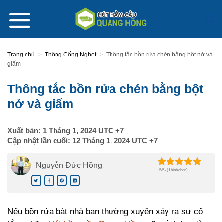
Skip
to
content
Trang chủ
>
Thông Cống Nghẹt
>
Thông tắc bồn rửa chén bằng bột nở và
giấm
Thông tắc bồn rửa chén bằng bột
nở và giấm
Xuất bản:
1 Tháng 1, 2024
UTC +7
Cập nhật lần cuối:
12 Tháng 1, 2024
UTC +7
Nguyễn Đức Hồng
,
5/5 - (1 bình chọn)
Nếu bồn rửa bát nhà bạn thường xuyên xảy ra sự cố