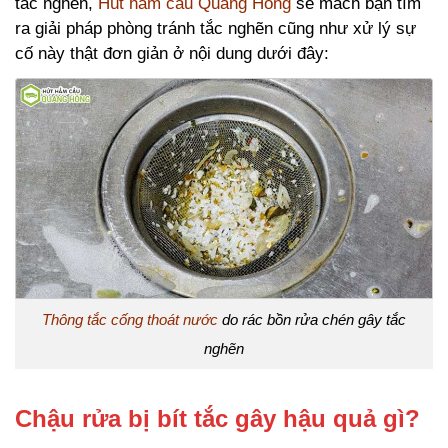
tắc nghẽn,
Hút hầm cầu Quang Hồng
sẽ mách bạn tìm
ra giải pháp phòng tránh tắc nghẽn cũng như xử lý sự
cố này thật đơn giản ở nội dung dưới đây:
Thông tắc cống thoát nước
do rác bồn rửa chén gây tắc
nghẽn
Chậu rửa bị bít tắc gây hậu quả gì?