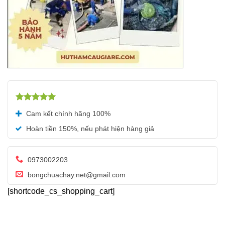
Được xếp
Cam kết chính hãng 100%
hạng
5.00
5 sao
Hoàn tiền 150%, nếu phát hiện hàng giả
0973002203
bongchuachay.net@gmail.com
[shortcode_cs_shopping_cart]