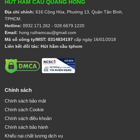
HÚT HẦM CẦU QUANG HỒNG
Địa chỉ chính:
616 Cộng Hòa, Phường 13, Quận Tân Bình,
TPHCM.
Hotline:
0932.171.262
- 028.6679.1220
Email:
hong.ruthamcau@gmail.com
Mã số công ty/MST:
0314834197
cấp ngày 16/01/2018
Liên kết đối tác:
Hút hầm cầu tphcm
Chính sách
Chính sách bảo mật
Chính sách Cookie
Chính sách điều khoản
Chính sách bảo hành
Khiếu nại chất lượng dịch vụ